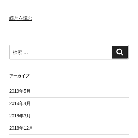
で
得)”
す
の
か？
“【ミ
続きを読む
ま
ャ
っ
ン
す
マ
ぐ
ー
検
検
右
語
索
索:
左
(ビ
(ビ
ル
アーカイブ
ル
マ
マ
語)
2019年5月
語
会
音
話】
2019年4月
声
自
付
分
2019年3月
き
を
2018年12月
レ
伝
ッ
え