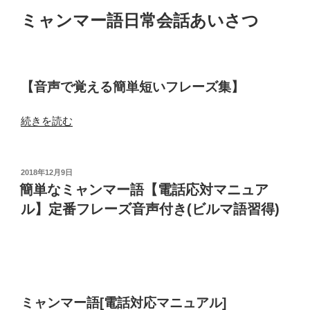
ー
ミャンマー語日常会話あいさつ
ズ
で
自
己
【音声で覚える簡単短いフレーズ集】
紹
介
“【ミ
続きを読む
&
ャ
敬
ン
称
マ
を
投
2018年12月9日
稿
ー
簡単なミャンマー語【電話応対マニュア
学
日:
語
ぶ
ル】定番フレーズ音声付き(ビルマ語習得)
日
【音
常
声
会
付
話】
き】
あ
ビ
ミャンマー語[
電話対応マニュアル]
い
ル