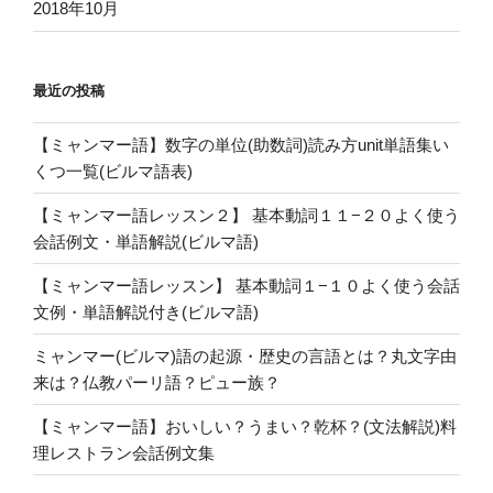
2018年10月
ス
る
ン)”
基
の
本
最近の投稿
表
現
【ミャンマー語】数字の単位(助数詞)読み方unit単語集い
ま
くつ一覧(ビルマ語表)
と
め
【ミャンマー語レッスン２】 基本動詞１１−２０よく使う
(音
会話例文・単語解説(ビルマ語)
声
つ
【ミャンマー語レッスン】 基本動詞１−１０よく使う会話
き
文例・単語解説付き(ビルマ語)
レ
ミャンマー(ビルマ)語の起源・歴史の言語とは？丸文字由
ッ
来は？仏教パーリ語？ピュー族？
ス
ン)
【ミャンマー語】おいしい？うまい？乾杯？(文法解説)料
文
理レストラン会話例文集
例