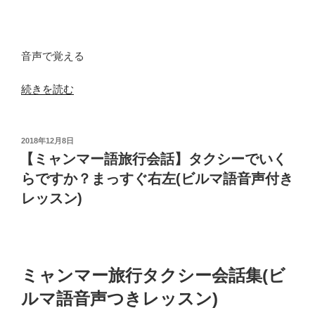
さ
マ
つ
語
発
会
音声で覚える
音
話”
を
の
“簡
続きを読む
音
単
声
な
で
ミ
投
2018年12月8日
覚
稿
ャ
【ミャンマー語旅行会話】タクシーでいく
え
日:
ン
らですか？まっすぐ右左(ビルマ語音声付き
る
マ
(簡
レッスン)
ー
単
語
な
【電
ビ
話
ル
ミャンマー旅行タクシー会話集(ビ
応
マ
対
ルマ語音声つきレッスン)
語
マ
挨