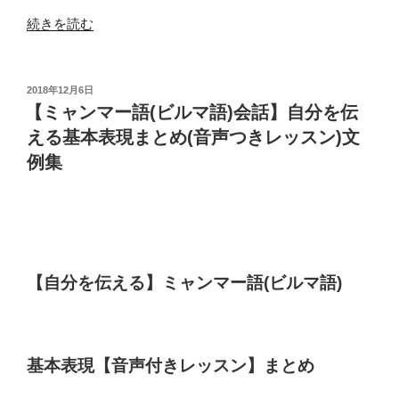
ニ
拶
“【ミ
続きを読む
ュ
一
ャ
ア
覧)”
ン
ル】
の
マ
投
2018年12月6日
定
稿
ー
【ミャンマー語(ビルマ語)会話】自分を伝
番
日:
語
える基本表現まとめ(音声つきレッスン)文
フ
旅
例集
レ
行
ー
会
ズ
話】
音
タ
声
ク
付
シ
【自分を伝える】ミャンマー語(ビルマ語)
き
ー
(ビ
で
ル
い
マ
基本表現【音声付きレッスン】まとめ
く
語
ら
習