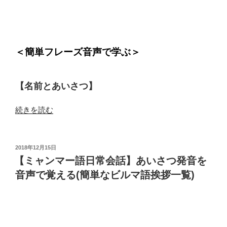
＜簡単フレーズ音声で学ぶ＞
【名前とあいさつ】
“【ミ
続きを読む
ャ
ン
マ
投
2018年12月15日
稿
ー
【ミャンマー語日常会話】あいさつ発音を
日:
語】
音声で覚える(簡単なビルマ語挨拶一覧)
簡
単
フ
レ