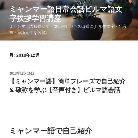
コ
ミャンマー語日常会話ビルマ語文
ン
字挨拶学習講座
テ
ン
ミャンマー語勉強サイト旅行やビジネス出張に(ビルマ文字・発音
ツ
声・単語文法を習得)
へ
ス
キ
月:
2018年12月
ッ
プ
投
2018年12月15日
稿
【ミャンマー語】簡単フレーズで自己紹介
日:
& 敬称を学ぶ【音声付き】ビルマ語会話
ミャンマー語で自己紹介