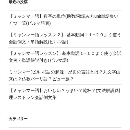
最近の投稿
英
語
【ミャンマー語】数字の単位(助数詞)読み方unit単語集い
対
くつ一覧(ビルマ語表)
訳
ま
【ミャンマー語レッスン２】 基本動詞１１−２０よく使う
と
会話例文・単語解説(ビルマ語)
め
(ビ
【ミャンマー語レッスン】 基本動詞１−１０よく使う会話
ル
文例・単語解説付き(ビルマ語)
マ
ミャンマー(ビルマ)語の起源・歴史の言語とは？丸文字由
語)”
来は？仏教パーリ語？ピュー族？
の
【ミャンマー語】おいしい？うまい？乾杯？(文法解説)料
理レストラン会話例文集
カテゴリー