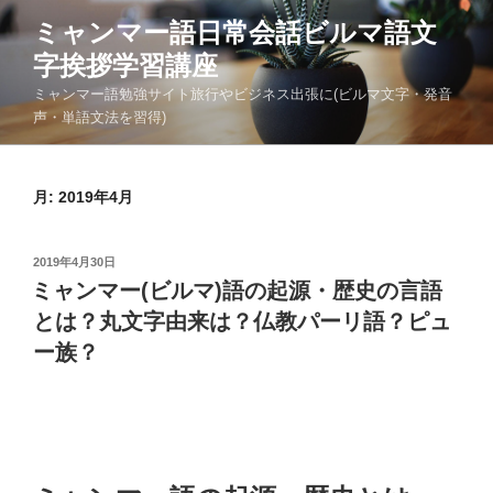
コ
ミャンマー語日常会話ビルマ語文
ン
字挨拶学習講座
テ
ン
ミャンマー語勉強サイト旅行やビジネス出張に(ビルマ文字・発音
ツ
声・単語文法を習得)
へ
ス
キ
月:
2019年4月
ッ
プ
投
2019年4月30日
稿
ミャンマー(ビルマ)語の起源・歴史の言語
日:
とは？丸文字由来は？仏教パーリ語？ピュ
ー族？