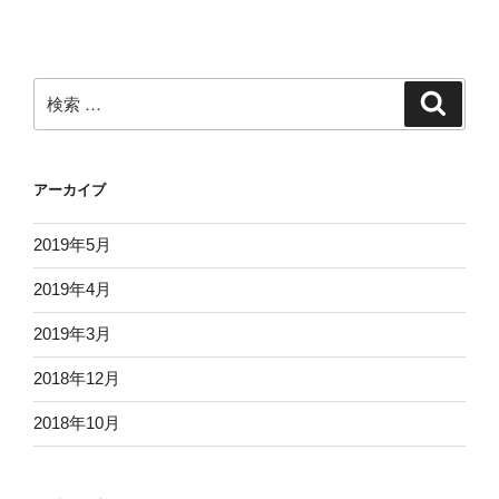
(読
ャ
み
ン
方
マ
＆
ー
検
検
英
語
索
索:
語
単
対
語
訳
アーカイブ
集】
ま
形
と
2019年5月
容
め)
詞
2019年4月
ビ
５
ル
０
2019年3月
マ
文
語”
2018年12月
字
の
読
2018年10月
み
方
＆