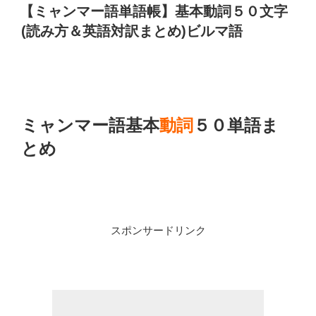
覧
稿
ー
【ミャンマー語単語帳】基本動詞５０文字
日:
【ア
語
(読み方＆英語対訳まとめ)ビルマ語
ル
旅
フ
行
ァ
会
ベ
話】
ッ
ト
ミャンマー語基本
動詞
５０単語ま
ト】
イ
習
レ
とめ
得
は
覚
ど
え
こ
方”
で
の
す
スポンサードリンク
か？
英
語
訳
文