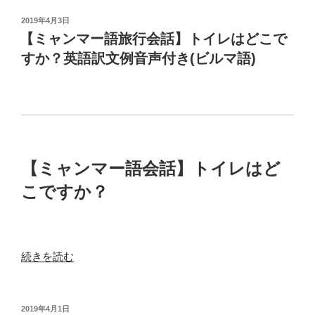
ン
説)
族？”
マ
投
2019年4月3日
料
の
稿
ー
【ミャンマー語旅行会話】トイレはどこで
理
日:
語】
すか？英語訳文例音声付き(ビルマ語)
レ
ビ
ス
ル
ト
マ
ラ
文
ン
字
会
３
話
【ミャンマー語会話】トイレはど
３
例
書
こですか？
文
き
集”
方
の
＆
読
“【ミ
続きを読む
み
ャ
方
ン
一
マ
投
2019年4月1日