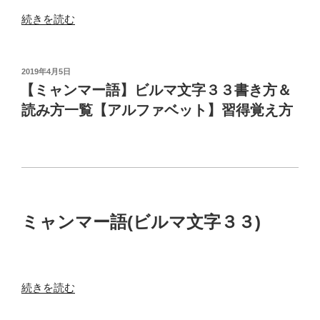
言
“【ミ
続きを読む
語
ャ
と
ン
は？
マ
投
2019年4月5日
丸
稿
ー
【ミャンマー語】ビルマ文字３３書き方＆
文
日:
語】
読み方一覧【アルファベット】習得覚え方
字
お
由
い
来
し
は？
い？
仏
う
教
ま
パ
ミャンマー語(ビルマ文字３３)
い？
ー
乾
リ
杯？
語？
(文
ピ
“【ミ
続きを読む
法
ュ
ャ
解
ー