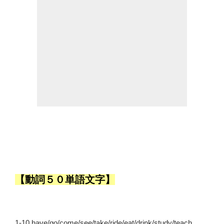
例
音
声
付
き
(ビ
ル
マ
語)”
の
【動詞５０単語文字】
1-10 have/go/come/see/take/ride/eat/drink/study/teach