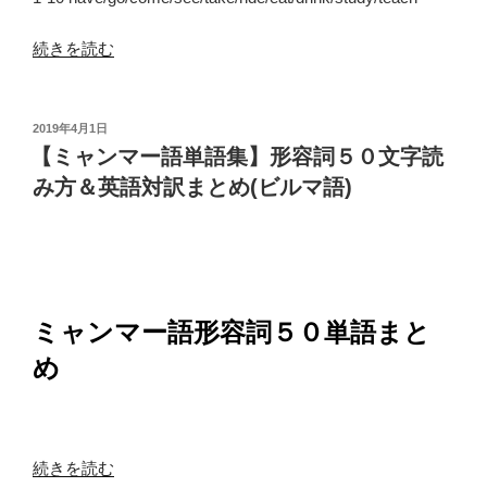
“【ミ
続きを読む
ャ
ン
マ
投
2019年4月1日
稿
ー
【ミャンマー語単語集】形容詞５０文字読
日:
語
み方＆英語対訳まとめ(ビルマ語)
単
語
帳】
基
本
ミャンマー語形容詞５０単語まと
動
詞
め
５
０
文
字
“【ミ
続きを読む