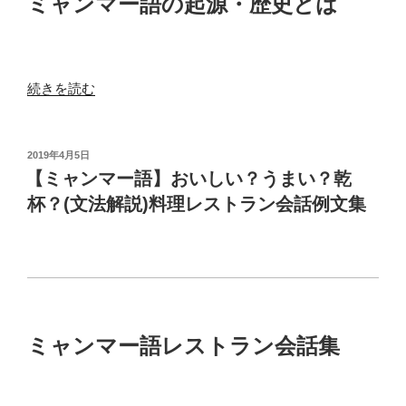
ミャンマー語の起源・歴史とは
“ミ
続きを読む
ャ
ン
マ
投
2019年4月5日
稿
ー
【ミャンマー語】おいしい？うまい？乾
日:
(ビ
杯？(文法解説)料理レストラン会話例文集
ル
マ)
語
の
起
源・
ミャンマー語レストラン会話集
歴
史
の