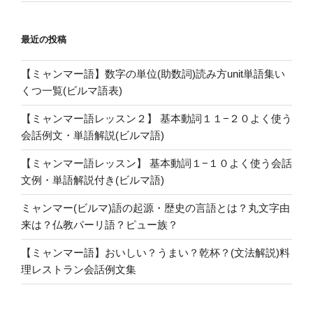
一
覧
最近の投稿
(ビ
ル
【ミャンマー語】数字の単位(助数詞)読み方unit単語集い
マ
くつ一覧(ビルマ語表)
語
果
【ミャンマー語レッスン２】 基本動詞１１−２０よく使う
物
会話例文・単語解説(ビルマ語)
会
話
【ミャンマー語レッスン】 基本動詞１−１０よく使う会話
音
文例・単語解説付き(ビルマ語)
声
ミャンマー(ビルマ)語の起源・歴史の言語とは？丸文字由
つ
来は？仏教パーリ語？ピュー族？
き)”
の
【ミャンマー語】おいしい？うまい？乾杯？(文法解説)料
理レストラン会話例文集