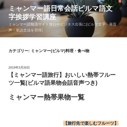
コ
ミャンマー語日常会話ビルマ語文
ン
字挨拶学習講座
テ
ン
ミャンマー語勉強サイト旅行やビジネス出張に(ビルマ文字・発音
ツ
声・単語文法を習得)
へ
ス
キ
カテゴリー:
ミャンマー(ビルマ)料理・食べ物
ッ
プ
投
2019年3月26日
稿
【ミャンマー語旅行】おいしい熱帯フルー
日:
ツ一覧(ビルマ語果物会話音声つき)
ミャンマー熱帯果物一覧
【旅行先で楽しむフルーツ】