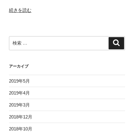
“【ミ
続きを読む
ャ
ン
マ
ー
検
検
語
索
索:
旅
行】
アーカイブ
お
い
2019年5月
し
い
2019年4月
熱
帯
2019年3月
フ
2018年12月
ル
ー
2018年10月
ツ