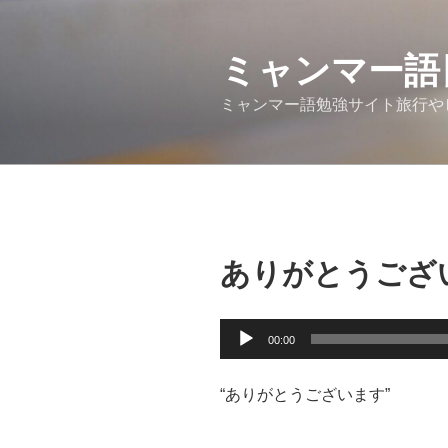
コ
ン
テ
ミャンマー語
ン
ミャンマー語勉強サイト旅行や
ツ
へ
ス
キ
ッ
プ
ありがとうござ
音
00:00
声
プ
“ありがとうございます”
レ
ー