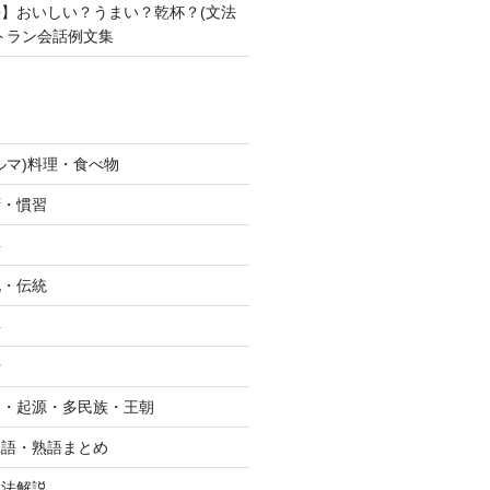
】おいしい？うまい？乾杯？(文法
トラン会話例文集
ルマ)料理・食べ物
拶・慣習
字
化・伝統
字
行
史・起源・多民族・王朝
単語・熟語まとめ
文法解説