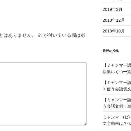
調
節
2019年3月
に
2018年12月
は
上
2018年10月
とはありません。
※
が付いている欄は必
下
矢
印
最近の投稿
キ
ー
【ミャンマー語】
を
語集いくつ一覧
使
【ミャンマー語
っ
く使う会話例文
て
く
【ミャンマー語
だ
う会話文例・単
さ
ミャンマー(ビ
い。
文字由来は？