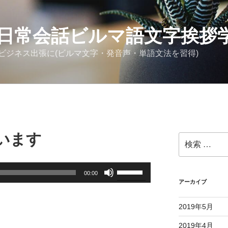
日常会話ビルマ語文字挨拶
ビジネス出張に(ビルマ文字・発音声・単語文法を習得)
います
検
索:
ボ
00:00
リ
アーカイブ
ュ
ー
2019年5月
ム
2019年4月