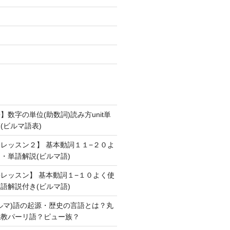
数字の単位(助数詞)読み方unit単
(ビルマ語表)
レッスン２】 基本動詞１１−２０よ
・単語解説(ビルマ語)
レッスン】 基本動詞１−１０よく使
語解説付き(ビルマ語)
ルマ)語の起源・歴史の言語とは？丸
仏教パーリ語？ピュー族？