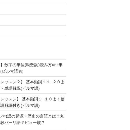
数字の単位(助数詞)読み方unit単
(ビルマ語表)
レッスン２】 基本動詞１１−２０よ
・単語解説(ビルマ語)
レッスン】 基本動詞１−１０よく使
語解説付き(ビルマ語)
ルマ)語の起源・歴史の言語とは？丸
仏教パーリ語？ピュー族？