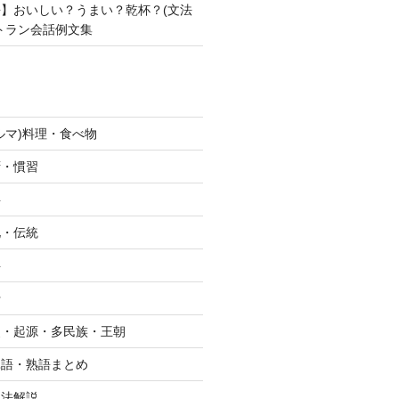
】おいしい？うまい？乾杯？(文法
トラン会話例文集
ルマ)料理・食べ物
拶・慣習
字
化・伝統
字
行
史・起源・多民族・王朝
単語・熟語まとめ
文法解説