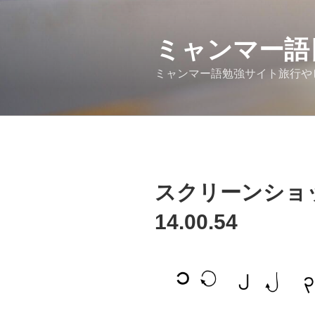
コ
ン
テ
ミャンマー語
ン
ミャンマー語勉強サイト旅行や
ツ
へ
ス
キ
ッ
プ
スクリーンショット 
14.00.54