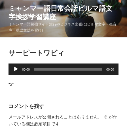
コ
ミャンマー語日常会話ビルマ語文
ン
字挨拶学習講座
テ
ン
ミャンマー語勉強サイト旅行やビジネス出張に(ビルマ文字・発音
ツ
声・単語文法を習得)
へ
ス
キ
サーピートワビィ
ッ
プ
音
00:00
00:00
声
プ
“3”
レ
ー
ヤ
コメントを残す
ー
メールアドレスが公開されることはありません。
※
が付
いている欄は必須項目です