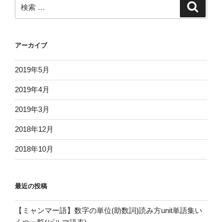
検
検
ョ
索
索:
ン
アーカイブ
2019年5月
2019年4月
2019年3月
2018年12月
2018年10月
最近の投稿
【ミャンマー語】数字の単位(助数詞)読み方unit単語集い