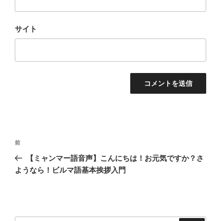
サイト
投
過
前
稿
去
【ミャンマー語音声】こんにちは！お元気ですか？さ
ナ
の
ようなら！ビルマ語基本挨拶入門
ビ
投
稿
ゲ
ー
シ