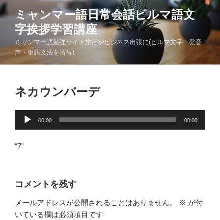
コ
ミャンマー語日常会話ビルマ語文
ン
字挨拶学習講座
テ
ン
ミャンマー語勉強サイト旅行やビジネス出張に(ビルマ文字・発音
ツ
声・単語文法を習得)
へ
ス
キ
ネカウンバーデ
ッ
プ
音
00:00
00:00
声
プ
“7”
レ
ー
ヤ
コメントを残す
ー
メールアドレスが公開されることはありません。
※
が付
いている欄は必須項目です