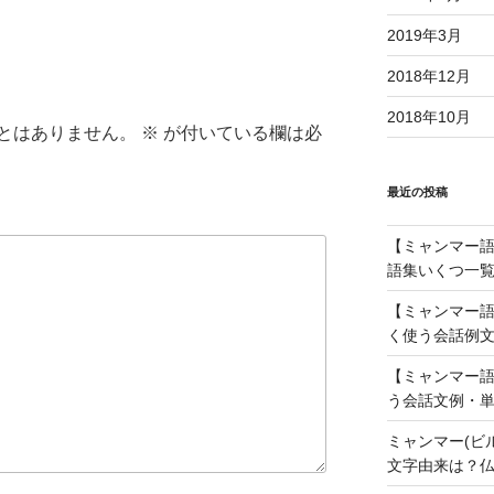
調
節
2019年3月
に
2018年12月
は
上
2018年10月
とはありません。
※
が付いている欄は必
下
矢
印
最近の投稿
キ
ー
【ミャンマー語】
を
語集いくつ一覧
使
【ミャンマー語
っ
く使う会話例文
て
く
【ミャンマー語
だ
う会話文例・単
さ
ミャンマー(ビ
い。
文字由来は？