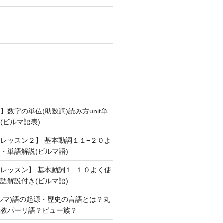
数字の単位(助数詞)読み方unit単
(ビルマ語表)
レッスン２】 基本動詞１１−２０よ
・単語解説(ビルマ語)
レッスン】 基本動詞１−１０よく使
語解説付き(ビルマ語)
ルマ)語の起源・歴史の言語とは？丸
仏教パーリ語？ピュー族？