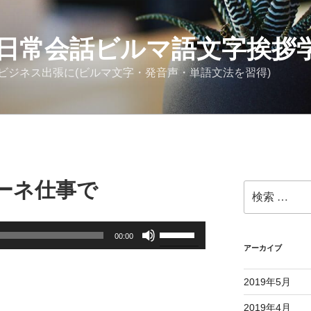
日常会話ビルマ語文字挨拶
ビジネス出張に(ビルマ文字・発音声・単語文法を習得)
ーネ仕事で
検
索:
ボ
00:00
リ
アーカイブ
ュ
ー
2019年5月
ム
2019年4月