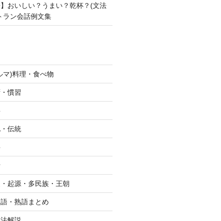
】おいしい？うまい？乾杯？(文法
トラン会話例文集
ルマ)料理・食べ物
拶・慣習
字
化・伝統
字
行
史・起源・多民族・王朝
単語・熟語まとめ
文法解説