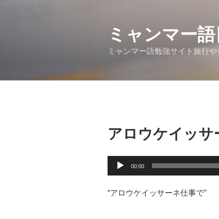
コ
ン
テ
ミャンマー語
ン
ミャンマー語勉強サイト旅行や
ツ
へ
ス
キ
ッ
プ
アロウケイッサ
音
00:00
声
プ
“アロウケイッサーネ仕事で”
レ
ー