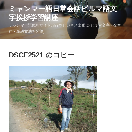
コ
ミャンマー語日常会話ビルマ語文
ン
字挨拶学習講座
テ
ン
ミャンマー語勉強サイト旅行やビジネス出張に(ビルマ文字・発音
ツ
声・単語文法を習得)
へ
ス
キ
DSCF2521 のコピー
ッ
プ