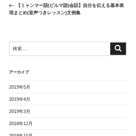
稿
去
【ミャンマー語(ビルマ語)会話】自分を伝える基本表
ナ
の
現まとめ(音声つきレッスン)文例集
ビ
投
稿
ゲ
ー
シ
検
検
ョ
索
索:
ン
アーカイブ
2019年5月
2019年4月
2019年3月
2018年12月
2018年10月