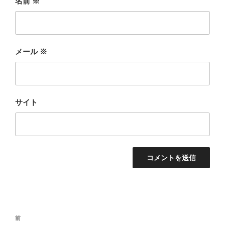
名前
※
メール
※
サイト
投
過
前