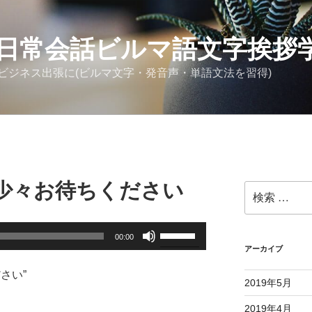
日常会話ビルマ語文字挨拶
ビジネス出張に(ビルマ文字・発音声・単語文法を習得)
少々お待ちください
検
索:
ボ
00:00
リ
アーカイブ
ュ
さい”
ー
2019年5月
ム
2019年4月