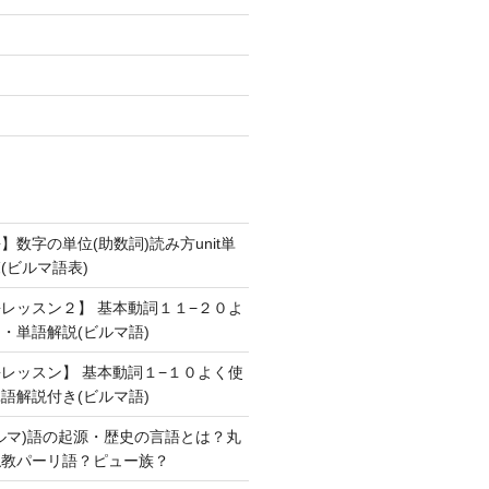
数字の単位(助数詞)読み方unit単
(ビルマ語表)
レッスン２】 基本動詞１１−２０よ
・単語解説(ビルマ語)
レッスン】 基本動詞１−１０よく使
語解説付き(ビルマ語)
ルマ)語の起源・歴史の言語とは？丸
仏教パーリ語？ピュー族？