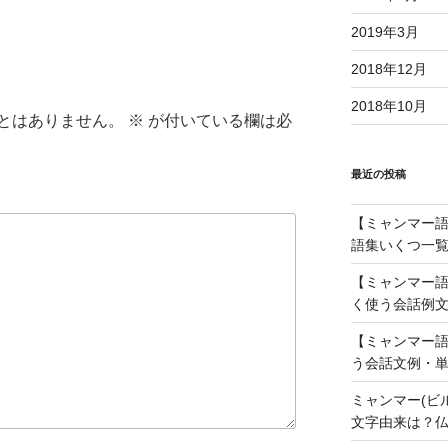
調
節
2019年3月
に
2018年12月
は
上
2018年10月
とはありません。
※
が付いている欄は必
下
矢
印
最近の投稿
キ
ー
【ミャンマー語】
を
語集いくつ一覧
使
【ミャンマー語
っ
く使う会話例文
て
く
【ミャンマー語
だ
う会話文例・単
さ
ミャンマー(ビ
い。
文字由来は？