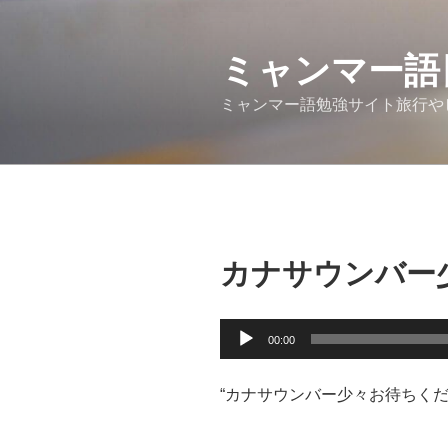
コ
ン
テ
ミャンマー語
ン
ミャンマー語勉強サイト旅行や
ツ
へ
ス
キ
ッ
プ
カナサウンバー
音
00:00
声
プ
“カナサウンバー少々お待ちくだ
レ
ー