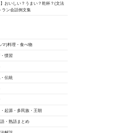
】おいしい？うまい？乾杯？(文法
トラン会話例文集
ルマ)料理・食べ物
拶・慣習
字
化・伝統
字
行
史・起源・多民族・王朝
単語・熟語まとめ
文法解説