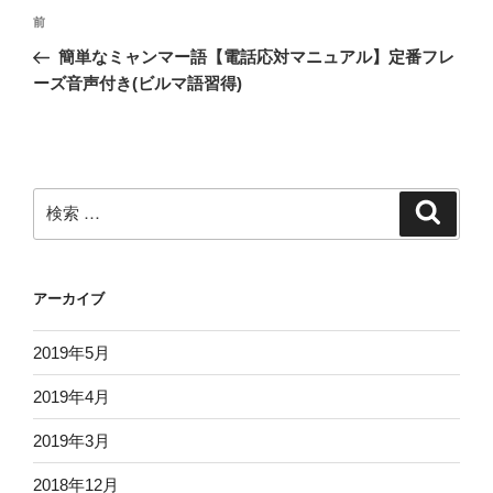
投
過
前
稿
去
簡単なミャンマー語【電話応対マニュアル】定番フレ
ナ
の
ーズ音声付き(ビルマ語習得)
ビ
投
稿
ゲ
ー
シ
検
検
ョ
索
索:
ン
アーカイブ
2019年5月
2019年4月
2019年3月
2018年12月