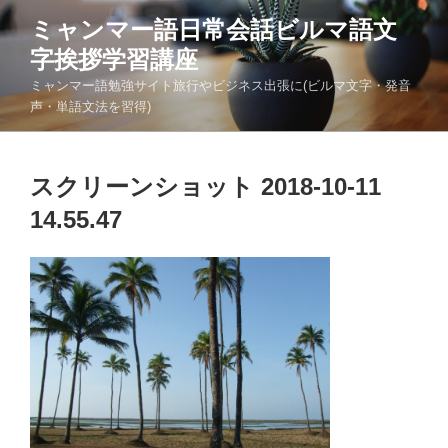
コ
ミャンマー語日常会話ビルマ語文
ン
字挨拶学習講座
テ
ン
ミャンマー語勉強サイト旅行やビジネス出張に(ビルマ文字・発音
ツ
声・単語文法を習得)
へ
ス
キ
スクリーンショット 2018-10-11
ッ
14.55.47
プ