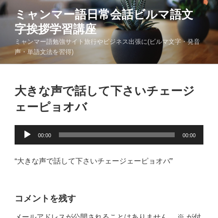
コ
ミャンマー語日常会話ビルマ語文
ン
字挨拶学習講座
テ
ン
ミャンマー語勉強サイト旅行やビジネス出張に(ビルマ文字・発音
ツ
声・単語文法を習得)
へ
ス
キ
大きな声で話して下さいチェージ
ッ
ェーピョオバ
プ
音
00:00
00:00
声
プ
“大きな声で話して下さいチェージェーピョオバ”
レ
ー
ヤ
コメントを残す
ー
メールアドレスが公開されることはありません。
※
が付