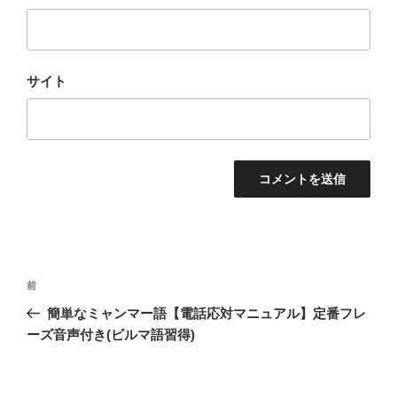
サイト
投
過
前
稿
去
簡単なミャンマー語【電話応対マニュアル】定番フレ
ナ
の
ーズ音声付き(ビルマ語習得)
ビ
投
稿
ゲ