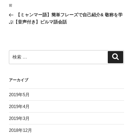
投
過
前
稿
去
【ミャンマー語】簡単フレーズで自己紹介& 敬称を学
ナ
の
ぶ【音声付き】ビルマ語会話
ビ
投
稿
ゲ
ー
シ
検
検
ョ
索
索:
ン
アーカイブ
2019年5月
2019年4月
2019年3月
2018年12月