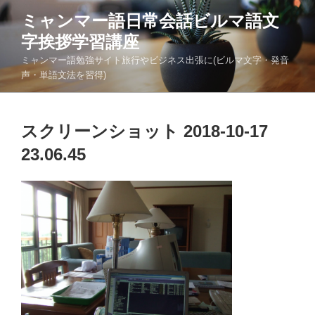
コ
ミャンマー語日常会話ビルマ語文
ン
字挨拶学習講座
テ
ン
ミャンマー語勉強サイト旅行やビジネス出張に(ビルマ文字・発音
ツ
声・単語文法を習得)
へ
ス
キ
スクリーンショット 2018-10-17
ッ
23.06.45
プ