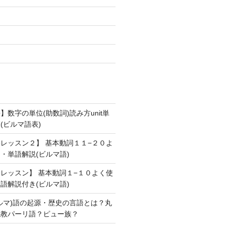
数字の単位(助数詞)読み方unit単
(ビルマ語表)
レッスン２】 基本動詞１１−２０よ
・単語解説(ビルマ語)
レッスン】 基本動詞１−１０よく使
語解説付き(ビルマ語)
ルマ)語の起源・歴史の言語とは？丸
仏教パーリ語？ピュー族？