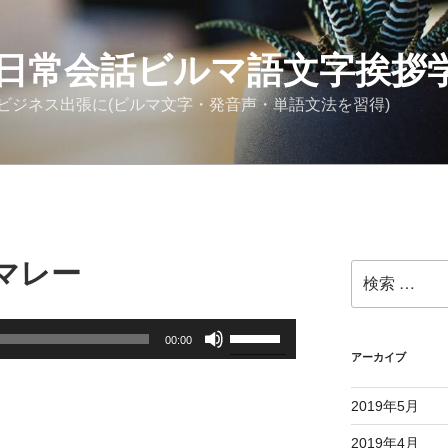
日常会話ビルマ語文字挨拶
ビジネス出張に(ビルマ文字・発音声・単語文法を習得)
マレー
検
索:
ボ
00:00
リ
アーカイブ
ュ
ー
2019年5月
ム
2019年4月