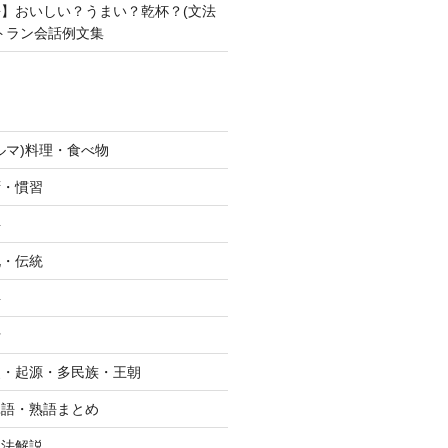
】おいしい？うまい？乾杯？(文法
トラン会話例文集
ルマ)料理・食べ物
拶・慣習
字
化・伝統
字
行
史・起源・多民族・王朝
単語・熟語まとめ
文法解説