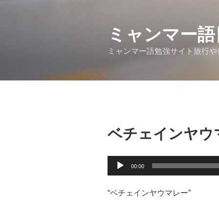
コ
ン
テ
ミャンマー語
ン
ミャンマー語勉強サイト旅行や
ツ
へ
ス
キ
ッ
プ
ベチェインヤウ
音
00:00
声
プ
“ベチェインヤウマレー”
レ
ー