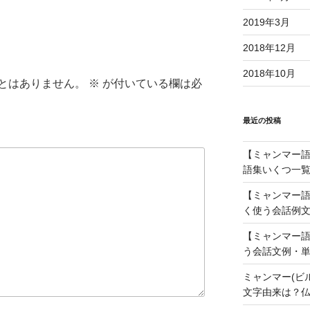
調
節
2019年3月
に
2018年12月
は
上
2018年10月
とはありません。
※
が付いている欄は必
下
矢
印
最近の投稿
キ
ー
【ミャンマー語】
を
語集いくつ一覧
使
【ミャンマー語
っ
く使う会話例文
て
く
【ミャンマー語
だ
う会話文例・単
さ
ミャンマー(ビ
い。
文字由来は？