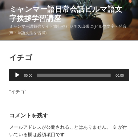
コ
ミャンマー語日常会話ビルマ語文
ン
字挨拶学習講座
テ
ン
ミャンマー語勉強サイト旅行やビジネス出張に(ビルマ文字・発音
ツ
声・単語文法を習得)
へ
ス
キ
イチゴ
ッ
プ
音
00:00
00:00
声
プ
“イチゴ”
レ
ー
ヤ
コメントを残す
ー
メールアドレスが公開されることはありません。
※
が付
いている欄は必須項目です