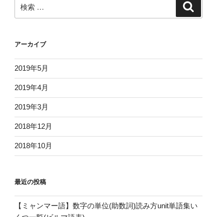
検
検
ョ
索
索:
ン
アーカイブ
2019年5月
2019年4月
2019年3月
2018年12月
2018年10月
最近の投稿
【ミャンマー語】数字の単位(助数詞)読み方unit単語集い