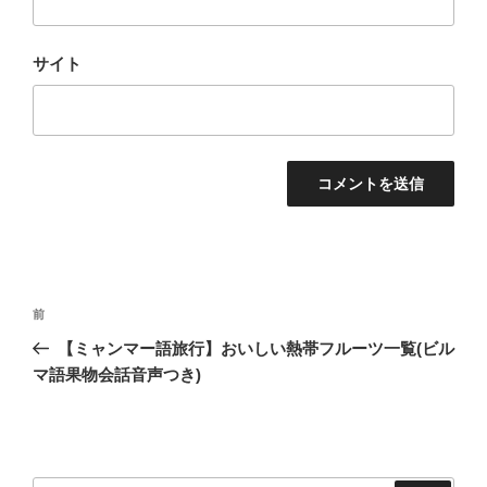
サイト
投
過
前
稿
去
【ミャンマー語旅行】おいしい熱帯フルーツ一覧(ビル
ナ
の
マ語果物会話音声つき)
ビ
投
稿
ゲ
ー
シ