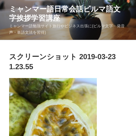
コ
ミャンマー語日常会話ビルマ語文
ン
字挨拶学習講座
テ
ン
ミャンマー語勉強サイト旅行やビジネス出張に(ビルマ文字・発音
ツ
声・単語文法を習得)
へ
ス
キ
スクリーンショット 2019-03-23
ッ
1.23.55
プ