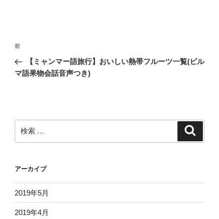
投
過
前
稿
去
【ミャンマー語旅行】おいしい熱帯フルーツ一覧(ビル
ナ
の
マ語果物会話音声つき)
ビ
投
稿
ゲ
ー
シ
検
検
ョ
索
索:
ン
アーカイブ
2019年5月
2019年4月