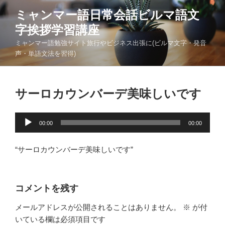
コ
ミャンマー語日常会話ビルマ語文
ン
字挨拶学習講座
テ
ン
ミャンマー語勉強サイト旅行やビジネス出張に(ビルマ文字・発音
ツ
声・単語文法を習得)
へ
ス
キ
サーロカウンバーデ美味しいです
ッ
プ
音
00:00
00:00
声
プ
“サーロカウンバーデ美味しいです”
レ
ー
ヤ
コメントを残す
ー
メールアドレスが公開されることはありません。
※
が付
いている欄は必須項目です