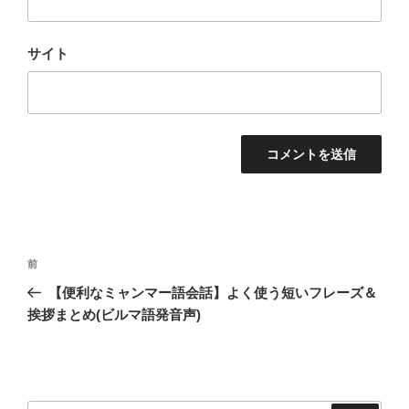
サイト
投
過
前
稿
去
【便利なミャンマー語会話】よく使う短いフレーズ＆
ナ
の
挨拶まとめ(ビルマ語発音声)
ビ
投
稿
ゲ
ー
シ