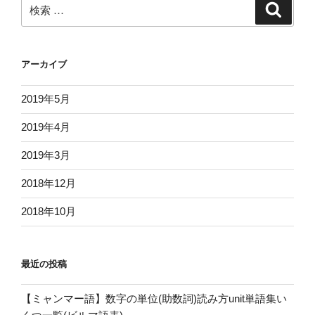
検
検
ョ
索
索:
ン
アーカイブ
2019年5月
2019年4月
2019年3月
2018年12月
2018年10月
最近の投稿
【ミャンマー語】数字の単位(助数詞)読み方unit単語集い