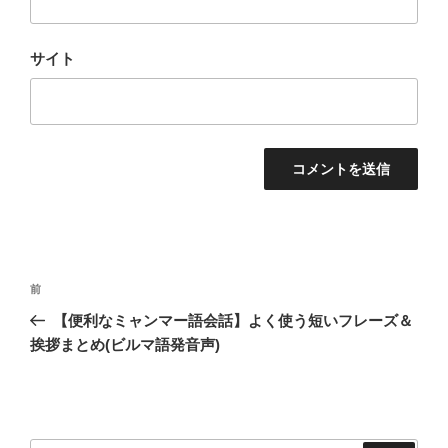
サイト
投
過
前
稿
去
【便利なミャンマー語会話】よく使う短いフレーズ＆
ナ
の
挨拶まとめ(ビルマ語発音声)
ビ
投
稿
ゲ
ー
シ