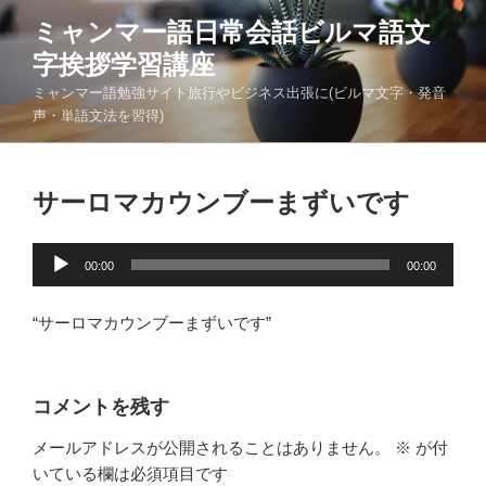
コ
ミャンマー語日常会話ビルマ語文
ン
字挨拶学習講座
テ
ン
ミャンマー語勉強サイト旅行やビジネス出張に(ビルマ文字・発音
ツ
声・単語文法を習得)
へ
ス
キ
サーロマカウンブーまずいです
ッ
プ
音
00:00
00:00
声
プ
“サーロマカウンブーまずいです”
レ
ー
ヤ
コメントを残す
ー
メールアドレスが公開されることはありません。
※
が付
いている欄は必須項目です