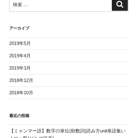
検
検
ョ
索
索:
ン
アーカイブ
2019年5月
2019年4月
2019年3月
2018年12月
2018年10月
最近の投稿
【ミャンマー語】数字の単位(助数詞)読み方unit単語集い