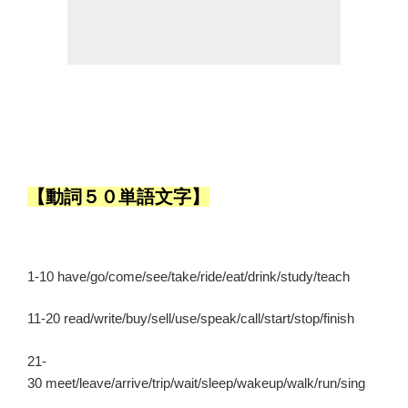
【動詞５０単語文字】
1-10 have/go/come/see/take/ride/eat/drink/study/teach
11-20 read/write/buy/sell/use/speak/call/start/stop/finish
21-
30 meet/leave/arrive/trip/wait/sleep/wakeup/walk/run/sing