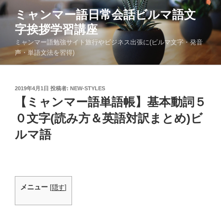
コ
ミャンマー語日常会話ビルマ語文
ン
字挨拶学習講座
テ
ン
ミャンマー語勉強サイト旅行やビジネス出張に(ビルマ文字・発音
ツ
声・単語文法を習得)
へ
ス
キ
投
2019年4月1日
投稿者:
NEW-STYLES
稿
【ミャンマー語単語帳】基本動詞５
ッ
日:
プ
０文字(読み方＆英語対訳まとめ)ビ
ルマ語
メニュー
[
隠す
]