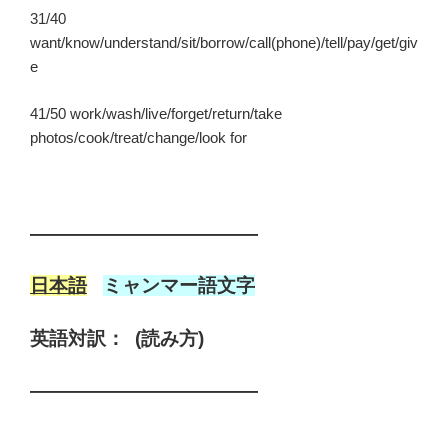
31/40
want/know/understand/sit/borrow/call(phone)/tell/pay/get/giv
e
41/50 work/wash/live/forget/return/take
photos/cook/treat/change/look for
————————————
日本語
ミャンマー語文字
英語対訳： (読み方)
————————————