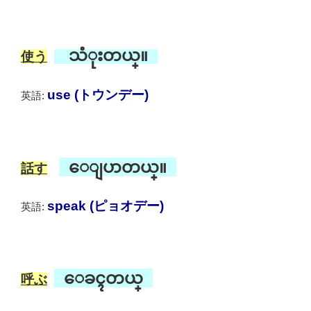
သံုးတယ္။
使う
use (トウンデー)
英語:
ေျပာတယ္။
話す
speak (ピョオデー)
英語:
ေခၚတယ္
呼ぶ