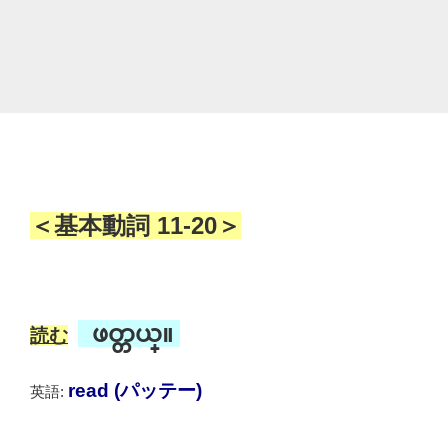
＜基本動詞 11-20＞
ဖတ္တယ္။
読む
read (パッテー)
英語: