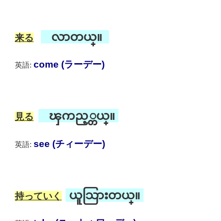
လာတယ္။
来る
come (ラーデー)
英語:
ၾကည့္တယ္။
見る
see (チィーデー)
英語:
ယူသြားတယ္။
持っていく