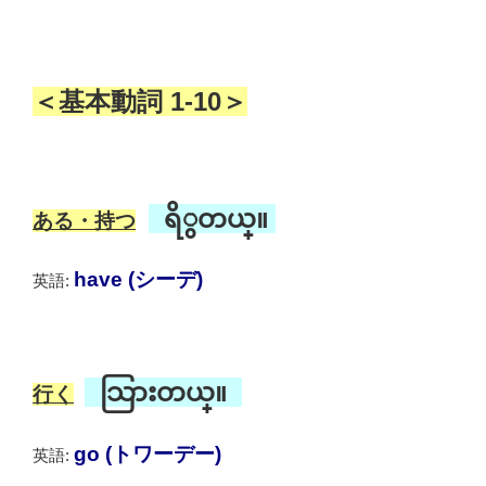
＜基本動詞 1-10＞
ရိွတယ္။
ある・持つ
have (シーデ)
英語:
သြားတယ္။
行く
go (トワーデー)
英語: