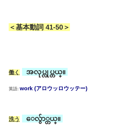
＜基本動詞 41-50＞
အလုပ္လုပ္တယ္။
働く
work (アロウッロウッテー)
英語:
ေလွ်ာ္တယ္။
洗う