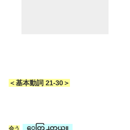
＜基本動詞 21-30＞
ေတြ႕တယ္။
会う