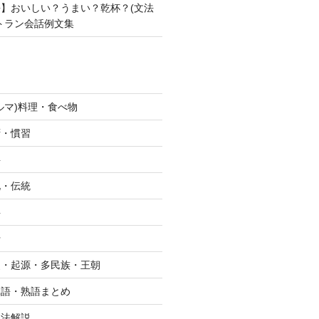
】おいしい？うまい？乾杯？(文法
トラン会話例文集
ルマ)料理・食べ物
拶・慣習
字
化・伝統
字
行
史・起源・多民族・王朝
単語・熟語まとめ
文法解説