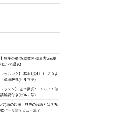
数字の単位(助数詞)読み方unit単
(ビルマ語表)
レッスン２】 基本動詞１１−２０よ
・単語解説(ビルマ語)
レッスン】 基本動詞１−１０よく使
語解説付き(ビルマ語)
ルマ)語の起源・歴史の言語とは？丸
仏教パーリ語？ピュー族？