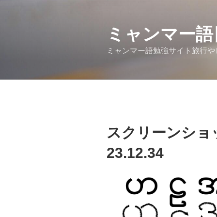
コ
ン
テ
ミャンマー語
ン
ミャンマー語勉強サイト旅行や
ツ
へ
ス
キ
ッ
プ
スクリーンショット 
23.12.34