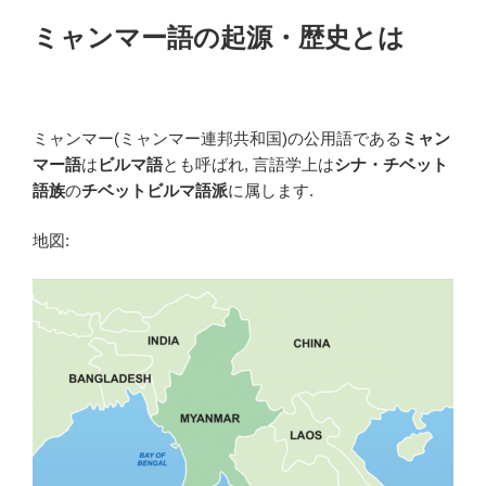
ミャンマー語の起源・歴史とは
ミャンマー(ミャンマー連邦共和国)の公用語である
ミャン
マー語
は
ビルマ語
とも呼ばれ, 言語学上は
シナ・チベット
語族
の
チベットビルマ語派
に属します.
地図: