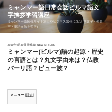
コ
ミャンマー語日常会話ビルマ語文
ン
字挨拶学習講座
テ
ン
ミャンマー語勉強サイト旅行やビジネス出張に(ビルマ文字・発音
ツ
声・単語文法を習得)
へ
ス
キ
投
2019年4月30日
投稿者:
NEW-STYLES
稿
ミャンマー(ビルマ)語の起源・歴史
ッ
日:
プ
の言語とは？丸文字由来は？仏教
パーリ語？ピュー族？
メニュー
[
隠す
]