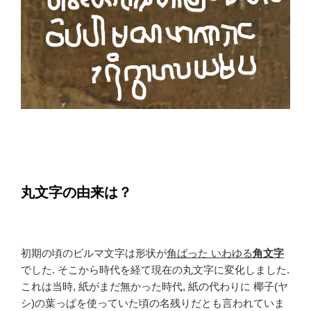
丸文字の由来は？
初期の頃のビルマ文字は形状が
角ばった いわゆる
角文字
でした. そこから時代を経て現在の丸文字に変化しました.
これは当時, 紙がまだ無かった時代, 紙の代わりに 椰子(ヤ
シ)の葉っぱを使っていた頃の名残りだとも言われていま