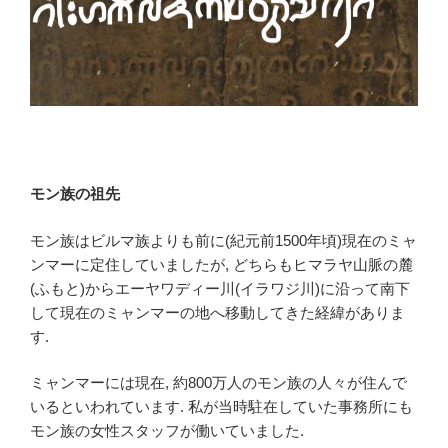
モン族の祖先
モン族はビルマ族よりも前に(紀元前1500年頃)現在のミャ
ンマーに定住していましたが, どちらもヒマラヤ山脈の麓
(ふもと)からエーヤワディー川(イラワジ川)に沿って南下
して現在のミャンマーの地へ移動してきた経緯がありま
す.
ミャンマーには現在, 約800万人のモン族の人々が住んで
いるといわれています. 私が当時駐在していた事務所にも
モン族の女性スタッフが働いていました.