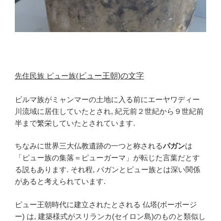
先住民族 ピュー族(
ピュー王朝)の文字
ビルマ族がミャンマーの土地に入る前にエーヤワディー
川流域に居住していたとされ, 紀元前２世紀から９世紀前
半まで繁栄していたとされています.
ちなみに世界三大仏教遺跡の一つと称される
パガン
は
「ピュー族の集落＝ピューガーマ」が転じた言葉だとす
る説もあります. それ程, パガンとピュー族とは深い関係
があると考えられています.
ピュー王朝時代に建立されたとされる 仏塔(ボーボージ
ー) は, 建築様式がスリランカ(セイロン島)のものと類似し