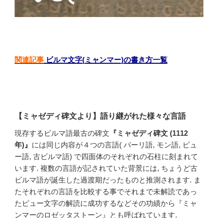
関連記事
ビルマ文字(ミャンマー)の書き方一覧
【ミャゼディ碑文より】語り継がれた様々な言語
現存するビルマ語最古の碑文
『ミャゼディ碑文 (1112
年)』
には同じ内容が４つの言語( パーリ語, モン語, ピュ
ー語, 古ビルマ語) で四面体のそれぞれの石柱に刻まれて
います. 複数の言語が記されていた背景には, ちょうど古
ビルマ語が誕生した過渡期だったものと推測されます. ま
たそれぞれの言語を比較する事でそれまで未解読であっ
たピュー文字の解読に成功するなどその功績から『ミャ
ンマーのロゼッタストーン』とも呼ばれています.