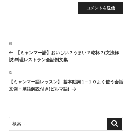
投
過
前
稿
去
【ミャンマー語】おいしい？うまい？乾杯？(文法解
ナ
の
説)料理レストラン会話例文集
ビ
投
稿
ゲ
次
次
の
ー
【ミャンマー語レッスン】 基本動詞１−１０よく使う会話
投
シ
文例・単語解説付き(ビルマ語)
稿
ョ
ン
検
検
索
索: