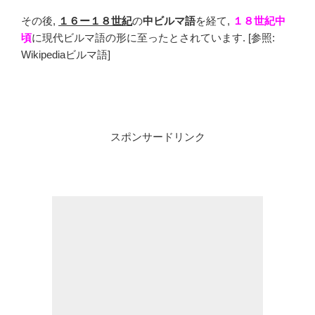
その後,
１６ー１８世紀
の
中ビルマ語
を経て,
１８世紀中
頃
に現代ビルマ語の形に至ったとされています. [参照:
Wikipedia
ビルマ語
]
スポンサードリンク