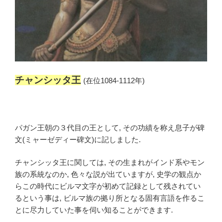
チャンシッタ王
(在位1084-1112年)
パガン王朝の３代目の王として, その功績を称え息子が碑
文(ミャーゼディー碑文)に記しました.
チャンシッタ王に関しては, その生まれがインド系やモン
族の系統なのか, 色々な説が出ていますが, 史学の観点か
らこの時代にビルマ文字が初めて記録として残されてい
るという事は, ビルマ族の拠り所となる固有言語を作るこ
とに尽力していた事を伺い知ることができます.