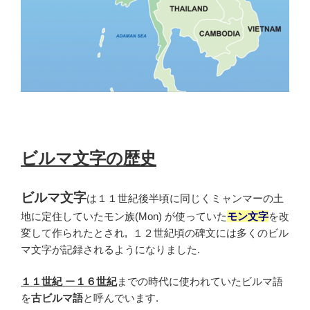
ビルマ文字の歴史
ビルマ文字
は１１世紀後半頃に同じくミャンマーの土
地に定住していたモン族(Mon) が使っていた
モン文字
を改
変して作られたとされ, １２世紀頃の碑文には多くのビル
マ文字が記録されるようになりました.
１１世紀
ー
１６世紀
までの時代に使われていたビルマ語
を
古ビルマ語
と呼んでいます.