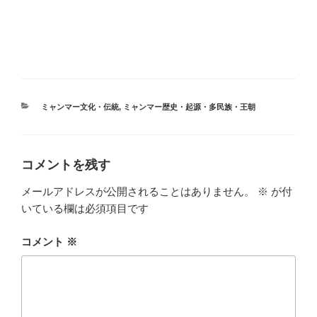
カ
ミャンマー文化・伝統
,
ミャンマー歴史・起源・多民族・王朝
テ
ゴ
リ
ー
コメントを残す
メールアドレスが公開されることはありません。
※
が付
いている欄は必須項目です
コメント
※