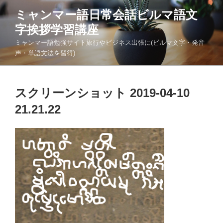
コ
ミャンマー語日常会話ビルマ語文
ン
字挨拶学習講座
テ
ン
ミャンマー語勉強サイト旅行やビジネス出張に(ビルマ文字・発音
ツ
声・単語文法を習得)
へ
ス
キ
スクリーンショット 2019-04-10
ッ
21.21.22
プ