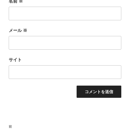
名前
※
メール
※
サイト
投
過
前