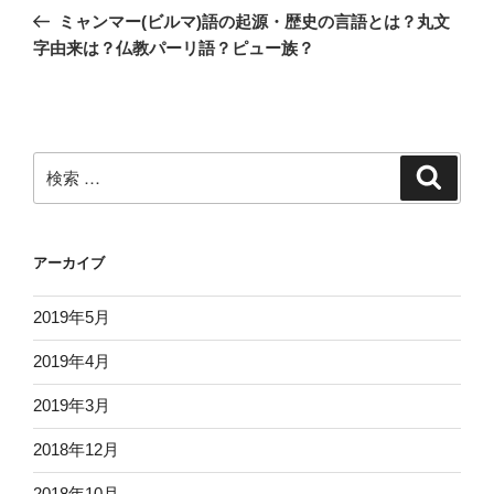
稿
去
ミャンマー(ビルマ)語の起源・歴史の言語とは？丸文
ナ
の
字由来は？仏教パーリ語？ピュー族？
ビ
投
稿
ゲ
ー
シ
検
検
ョ
索
索:
ン
アーカイブ
2019年5月
2019年4月
2019年3月
2018年12月
2018年10月