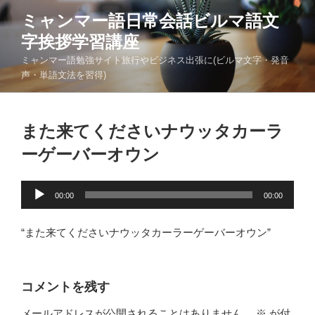
コ
ミャンマー語日常会話ビルマ語文
ン
字挨拶学習講座
テ
ン
ミャンマー語勉強サイト旅行やビジネス出張に(ビルマ文字・発音
ツ
声・単語文法を習得)
へ
ス
キ
また来てくださいナウッタカーラ
ッ
ーゲーバーオウン
プ
音
00:00
00:00
声
プ
“また来てくださいナウッタカーラーゲーバーオウン”
レ
ー
ヤ
コメントを残す
ー
メールアドレスが公開されることはありません。
※
が付