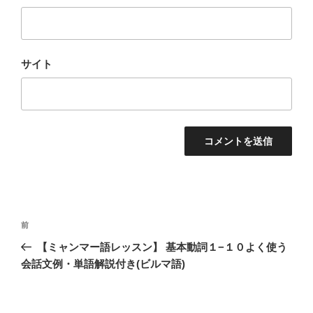
サイト
投
過
前
稿
去
【ミャンマー語レッスン】 基本動詞１−１０よく使う
ナ
の
会話文例・単語解説付き(ビルマ語)
ビ
投
稿
ゲ