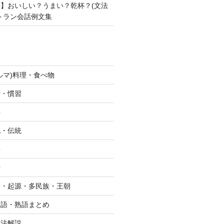
】おいしい？うまい？乾杯？(文法
トラン会話例文集
ルマ)料理・食べ物
拶・慣習
字
化・伝統
字
行
史・起源・多民族・王朝
単語・熟語まとめ
文法解説