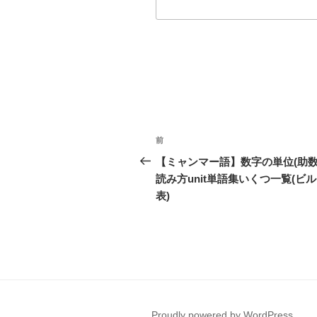
投
過
前
稿
去
【ミャンマー語】数字の単位(助数
の
読み方unit単語集いくつ一覧(ビ
ナ
投
表)
ビ
稿
ゲ
ー
シ
ョ
Proudly powered by WordPress