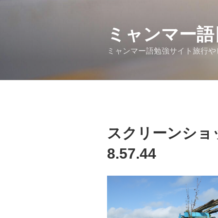
コ
ン
テ
ミャンマー語
ン
ミャンマー語勉強サイト旅行や
ツ
へ
ス
キ
ッ
プ
スクリーンショット 
8.57.44