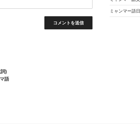
ミャンマー語
詞)
ルマ語