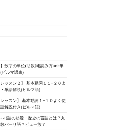
数字の単位(助数詞)読み方unit単
(ビルマ語表)
レッスン２】 基本動詞１１−２０よ
・単語解説(ビルマ語)
レッスン】 基本動詞１−１０よく使
語解説付き(ビルマ語)
ルマ)語の起源・歴史の言語とは？丸
仏教パーリ語？ピュー族？