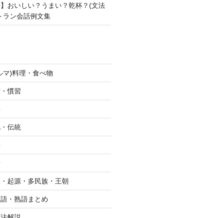
】おいしい？うまい？乾杯？(文法
トラン会話例文集
ルマ)料理・食べ物
拶・慣習
字
化・伝統
字
行
史・起源・多民族・王朝
単語・熟語まとめ
文法解説