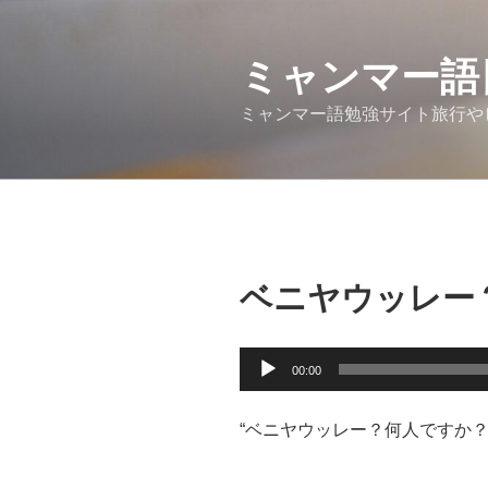
コ
ン
テ
ミャンマー語
ン
ミャンマー語勉強サイト旅行や
ツ
へ
ス
キ
ッ
プ
ベニヤウッレー
音
00:00
声
プ
“ベニヤウッレー？何人ですか？
レ
ー