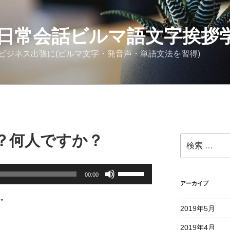
日常会話ビルマ語文字挨拶
ビジネス出張に(ビルマ文字・発音声・単語文法を習得)
？何人ですか？
検
索:
ボ
00:00
リ
アーカイブ
ュ
”
ー
2019年5月
ム
2019年4月