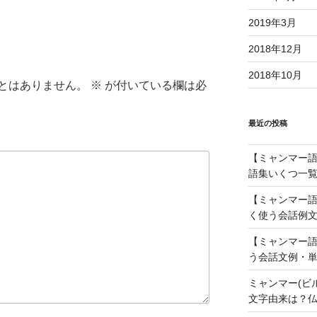
調
節
2019年3月
に
2018年12月
は
上
2018年10月
とはありません。
※
が付いている欄は必
下
矢
印
最近の投稿
キ
ー
【ミャンマー語】
を
語集いくつ一覧
使
【ミャンマー語
っ
く使う会話例文
て
く
【ミャンマー語
だ
う会話文例・単
さ
ミャンマー(ビ
い。
文字由来は？