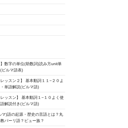
数字の単位(助数詞)読み方unit単
(ビルマ語表)
レッスン２】 基本動詞１１−２０よ
・単語解説(ビルマ語)
レッスン】 基本動詞１−１０よく使
語解説付き(ビルマ語)
ルマ)語の起源・歴史の言語とは？丸
仏教パーリ語？ピュー族？