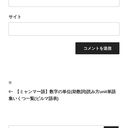
サイト
投
過
前
稿
去
【ミャンマー語】数字の単位(助数詞)読み方unit単語
ナ
の
集いくつ一覧(ビルマ語表)
ビ
投
稿
ゲ
ー
シ