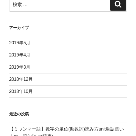
検
検
ョ
索
索:
ン
アーカイブ
2019年5月
2019年4月
2019年3月
2018年12月
2018年10月
最近の投稿
【ミャンマー語】数字の単位(助数詞)読み方unit単語集い