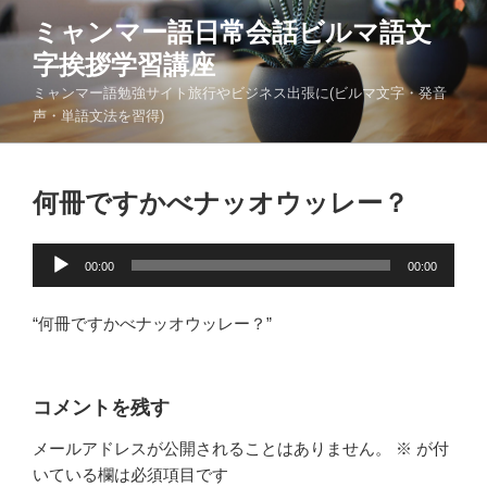
コ
ミャンマー語日常会話ビルマ語文
ン
字挨拶学習講座
テ
ン
ミャンマー語勉強サイト旅行やビジネス出張に(ビルマ文字・発音
ツ
声・単語文法を習得)
へ
ス
キ
何冊ですかべナッオウッレー？
ッ
プ
音
00:00
00:00
声
プ
“何冊ですかべナッオウッレー？”
レ
ー
ヤ
コメントを残す
ー
メールアドレスが公開されることはありません。
※
が付
いている欄は必須項目です